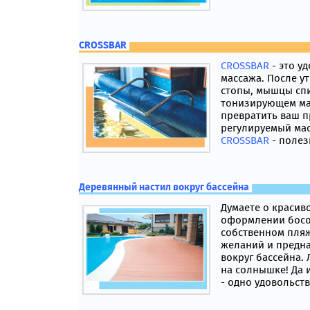
CROSSBAR
CROSSBAR
- это у
массажа. После у
стопы, мышцы сп
тонизирующем ма
превратить ваш 
регулируемый ма
CROSSBAR
- полез
Деревянный настил вокруг бассейна
Думаете о краси
оформлении босо
собственном пля
желаний и предн
вокруг бассейна. 
на солнышке! Да 
- одно удовольств