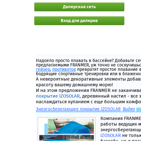
Дилерская сеть
Вход для дилеров
Надоело просто плавать в бассейне? Добавьте се
предлагаемыми FRANMER, уж точно не соскучишь
гейзер
,
противоток
превратят простое плавание в
бодрящие спортивные тренировки или в блаженн
А невероятные декоративные элементы добав
красоту вашему домашнему морю!
И на этом предложения FRANMER не заканчива
покрытие IZOSOLAR
, деревянный настил - все
наслаждаться купанием с еще большим комфор
Энергосберегающее покрытие IZOSOLAR
Видео
Компания FRANMER
работы ведущих м
энергосберегающ
IZOSOLAR
не толь