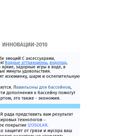
ИННОВАЦИИ-2010
бе эмоций! С аксессуарами,
ся!
Водные аттракционы
,
водопад
,
 яркие, задорные игры в воде, в
ые минуты удовольствия.
ят изюминку, шарм и ослепительную
ются. П
авильоны для бассейнов
,
 эти дополнения к бассейну помогут
том, это также - экономия.
 рада представить вам результат
ировых технологов –
ее покрытие
IZOSOLAR
.
ко защитит от грязи и мусора ваш