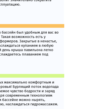
зволит значительно сократить
ксплуатацию.
ш бассейн был удобным для вас во
 Такая возможность есть у
формеров. Закрытые в ненастье,
аслаждаться купанием в любую
ий день крыша павильона легко
аслаждаетесь плаванием под
дых максимально комфортным и
ровья! Бурлящий поток водопада
емое чувство бодрости и заряд
аря современным технологиям
м бассейне можно нырять,
ию, наслаждаться гидромассажем.