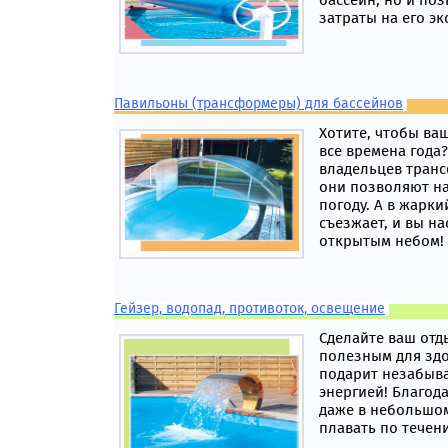
бассейн, но и по
затраты на его э
Павильоны (трансформеры) для бассейнов
Хотите, чтобы ва
все времена года?
владельцев транс
они позволяют н
погоду. А в жарк
съезжает, и вы н
открытым небом!
Гейзер, водопад, противоток, освещение
Сделайте ваш от
полезным для здо
подарит незабыва
энергией! Благод
даже в небольшо
плавать по течен