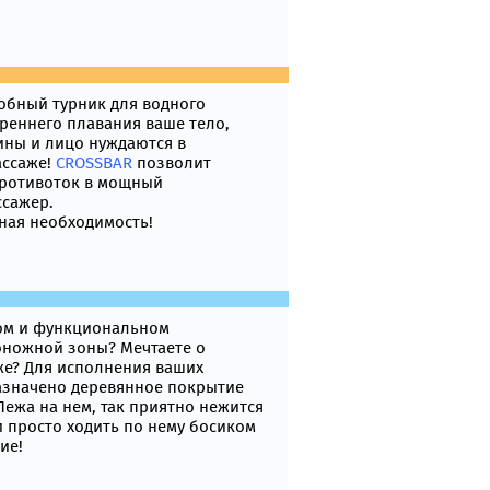
добный турник для водного
треннего плавания ваше тело,
ины и лицо нуждаются в
ссаже!
CROSSBAR
позволит
противоток в мощный
ссажер.
ная необходимость!
вом и функциональном
ножной зоны? Мечтаете о
же? Для исполнения ваших
азначено деревянное покрытие
Лежа на нем, так приятно нежится
и просто ходить по нему босиком
ие!