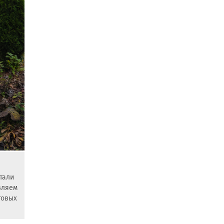
тали
вляем
товых