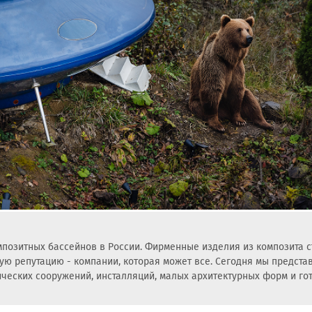
позитных бассейнов в России. Фирменные изделия из композита с
бую репутацию - компании, которая может все. Сегодня мы предста
ческих сооружений, инсталляций, малых архитектурных форм и го