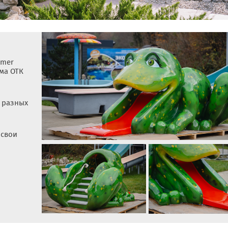
nmer
ма ОТК
 разных
 свои