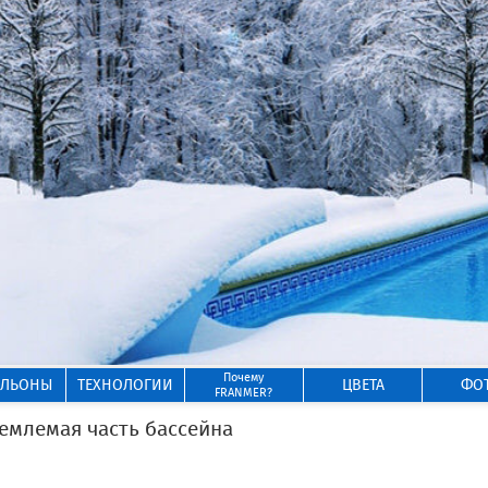
Почему
ИЛЬОНЫ
ТЕХНОЛОГИИ
ЦВЕТА
ФО
FRANMER?
млемая часть бассейна