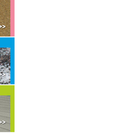
>>
>>
уг
>>
.