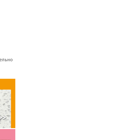
тельно
>>