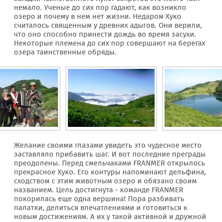
немало. Ученые до сих пор гадают, как возникло
озеро и почему в нем нет жизни. Недаром Хуко
считалось священным у древних адыгов. Они верили,
что оно способно принести дождь во время засухи.
Некоторые племена до сих пор совершают на берегах
озера таинственные обряды.
Желание своими глазами увидеть это чудесное место
заставляло прибавить шаг. И вот последние преграды
преодолены. Перед смельчаками FRANMER открылось
прекрасное Хуко. Его контуры напоминают дельфина,
сходством с этим животным озеро и обязано своим
названием. Цель достигнута - команде FRANMER
покорилась еще одна вершина! Пора разбивать
палатки, делиться впечатлениями и готовиться к
новым достижениям. А их у такой активной и дружной