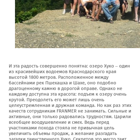
И эта радость совершенно понятна: озеро Хуко – один
из красивейших водоемов Краснодарского края
высотой 1800 метров. Расположенное между
бассейнами рек Пшехашха и Шахе, оно подобно
драгоценному камню в дорогой оправе. Однако не
каждому доступна эта красота: подъем к озеру очень
крутой. Преодолеть его может лишь очень
целеустремленная и дружная команда. Но как раз этих
качеств сотрудникам FRANMER не занимать. Сильные и
активные, они только радовались трудностям. Царили
всеобщее воодушевление и смех. Ведь перед
участниками похода стояла не привычная цель
увеличить объемы продаж, а желание разгадать
загадки таинственного Хуко. Секретов это место таит