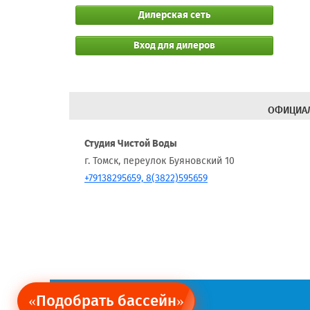
Дилерская сеть
Вход для дилеров
ОФИЦИАЛ
Студия Чистой Воды
г. Томск, переулок Буяновский 10
+79138295659, 8(3822)595659
«Подобрать бассейн»
Ограничение обязательств.
Политика персональных данных