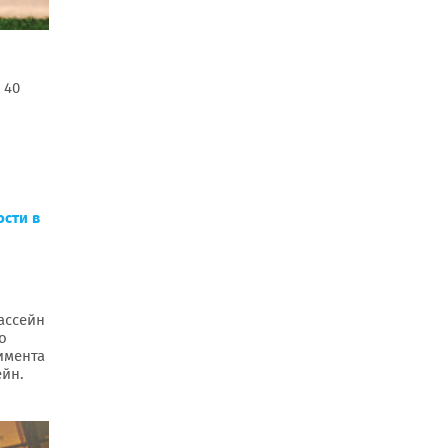
 40
ости в
ассейн
о
имента
ейн.