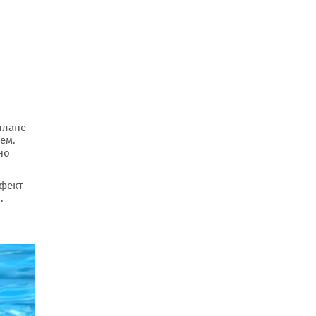
плане
ем.
но
ффект
.