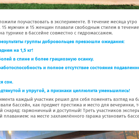
ложили поучаствовать в эксперименте. В течение месяца утро
. 15 мужчин и 15 женщин плавали свободным стилем в течение
на турнике в бассейне совместно с гидромассажем.
результаты группы добровольцев превзошли ожидания:
днем на 1,5 кг!
болей в спине и более грациозную осанку.
работоспособность и полное отсутствие состояния подавленн
я сон.
одтянутой и упругой, а признаки целлюлита уменьшились!
имента каждый участник решил для себя поменять взгляд на б
вали бассейн, как предмет престижа и место для вечеринки, т
й снаряд: гармоничный и доступный! Треть участников экспер
 плаванием: на месте захламлённого гаража установить басс