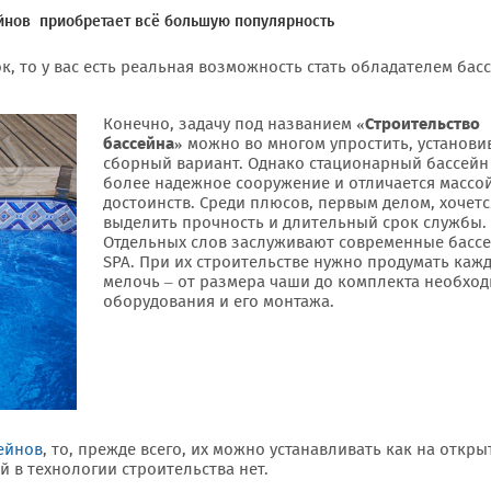
йнов приобретает всё большую популярность
ок, то у вас есть реальная возможность стать обладателем бас
Конечно, задачу под названием
«Строительство
бассейна»
можно во многом упростить, установи
сборный вариант. Однако стационарный бассейн 
более надежное сооружение и отличается массо
достоинств. Среди плюсов, первым делом, хочетс
выделить прочность и длительный срок службы.
Отдельных слов заслуживают современные басс
SPA. При их строительстве нужно продумать каж
мелочь – от размера чаши до комплекта необхо
оборудования и его монтажа.
ейнов
, то, прежде всего, их можно устанавливать как на откр
й в технологии строительства нет.