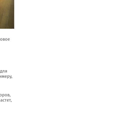
довое
 для
имеру,
оров,
астет,