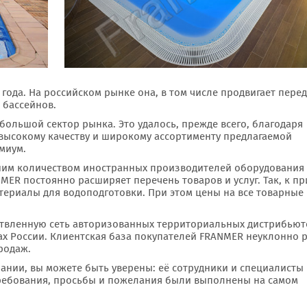
года. На российском рынке она, в том числе продвигает пере
 бассейнов.
большой сектор рынка. Это удалось, прежде всего, благодаря
 высокому качеству и широкому ассортименту предлагаемой
емиум.
шим количеством иностранных производителей оборудования
MER постоянно расширяет перечень товаров и услуг. Так, к пр
атериалы для водоподготовки. При этом цены на все товарные
етвленную сеть авторизованных территориальных дистрибьют
ах России. Клиентская база покупателей FRANMER неуклонно р
родаж.
нии, вы можете быть уверены: её сотрудники и специалисты
требования, просьбы и пожелания были выполнены на самом