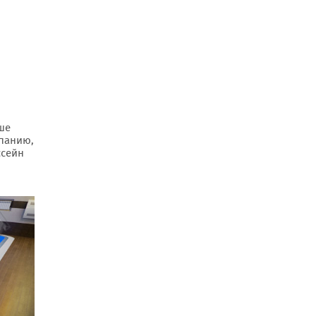
чше
мпанию,
ссейн