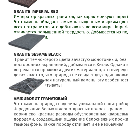
GRANITE IMPERIAL RED
Император красных гранитов, так характеризуют Imperi
Этот камень обладает самым насыщенным и ярким цве
всех тех гранитов, что добываются во всем мире. Imperi
отличается повышенной твердостью. Добывается из п
кладовых Индии.
GRANITE SESAME BLACK
Гранит темно-серого цвета зачастую монотонный, без
посторонних вкраплений, добывается в Китае. Однако 
встречаются прожилки других материалов, это очередн
доказывает то, что природа не создает двух одинаковы
рисунков. Покупая натуральный камень, эту особеннос
необходимо учитывать!
АМФИБОЛИТ ГРАНАТОВЫЙ
Этот камень природа наделила уникальной палитрой к
Чередование белых и черно-красных полос с крапом,
коричнево-красные разводы обусловленные кварцевы
породами, создающими ощущение белоснежных прожи
темном фоне. Также породу отличает и ее необычная