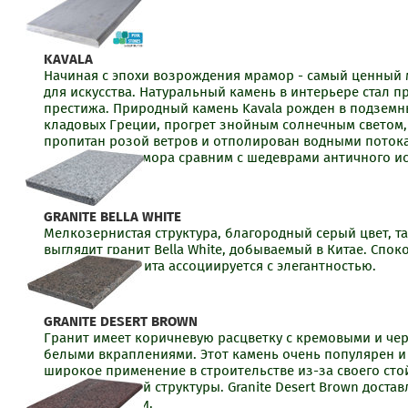
KAVALA
Начиная с эпохи возрождения мрамор - самый ценный
для искусства. Натуральный камень в интерьере стал 
престижа. Природный камень Kavala рожден в подземн
кладовых Греции, прогрет знойным солнечным светом,
пропитан розой ветров и отполирован водными потока
бордюр из мрамора сравним с шедеврами античного ис
GRANITE BELLA WHITE
Мелкозернистая структура, благородный серый цвет, т
выглядит гранит Bella White, добываемый в Китае. Спо
цвет этого гранита ассоциируется с элегантностью.
GRANITE DESERT BROWN
Гранит имеет коричневую расцветку с кремовыми и че
белыми вкраплениями. Этот камень очень популярен и
широкое применение в строительстве из-за своего сто
цвета и прочной структуры. Granite Desert Brown достав
карьеров Индии.