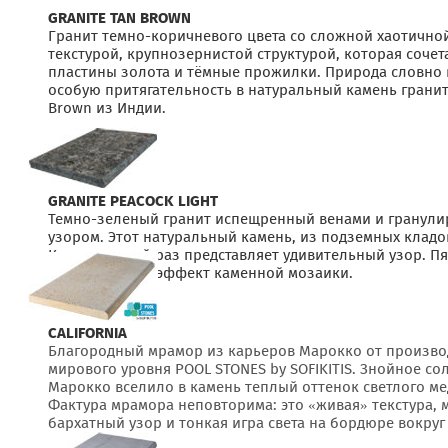
GRANITE TAN BROWN
Гранит темно-коричневого цвета со сложной хаотично
текстурой,
крупнозернистой структурой, которая сочета
пластины золота и тёмные прожилки. Природа словно 
особую притягательность в натуральный камень гранит
Brown из Индии.
GRANITE PEACOCK LIGHT
Темно-зеленый гранит испещренный венами и гранул
узором. Этот натуральный камень, из подземных клад
Китая, каждый раз представляет удивительный узор. П
орнамент дает эффект каменной мозаики.
CALIFORNIA
Благородный мрамор из карьеров Марокко от произво
мирового уровня POOL STONES by SOFIKITIS. Знойное со
Марокко вселило в камень теплый оттенок светлого мед
Фактура мрамора неповторима: это «живая» текстура,
бархатный узор и тонкая игра света на бордюре вокру
глади воды.