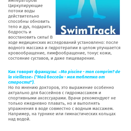
императоров!
Циркулирующие
потоки воды
действительно
способны обновить
тело и дух, подарить
бодрость и
восстановить силы! В
ходе медицинских исследований установлено: после
водного массажа и гидротерапии в целом улучшается
кровообращение, лимфообращение, тонус кожи,
состояние суставов, и даже пищеварение.
Как говорят французы:
«Ma piscine - mon comprim? de
la vieillesse» ("Мой бассейн - моя таблетка от
старости!").
Но по мнению докторов, это выражение особенно
актуально для бассейнов с гидромассажем и
спортивными аксессуарами. Врачи рекомендуют не
только ежедневно плавать, но и выполнять
упражнения в воде совместно с водным массажем.
Например, на турнике или гимнастических кольцах
над водой.