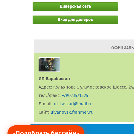
Дилерская сеть
Вход для дилеров
ОФИЦИАЛЬН
ИП Барабашин
Адрес: г.Ульяновск, ул.Московское Шоссе, 24
тел./факс:
+79023571525
E-mail:
ul-kaskad@mail.ru
Сайт:
ulyanovsk.franmer.ru
«Подобрать бассейн»
Ограничение обязательств.