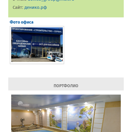
Сайт:
денико.рф
Фото офиса
ПОРТФОЛИО