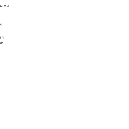
иками
и
ая
ми