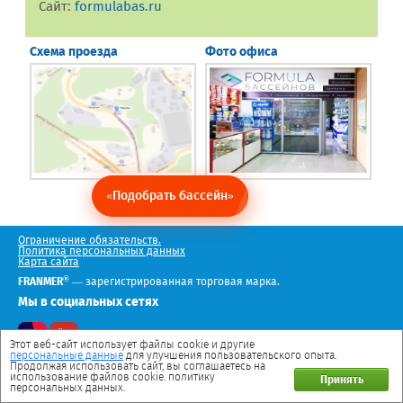
Сайт:
formulabas.ru
Схема проезда
Фото офиса
«Подобрать бассейн»
Ограничение обязательств.
Политика персональных данных
Карта сайта
®
FRANMER
— зарегистрированная торговая марка.
Мы в социальных сетях
Этот веб-сайт использует файлы cookie и другие
персональные данные
для улучшения пользовательского опыта.
Продолжая использовать сайт, вы соглашаетесь на
использование файлов cookie. политику
Принять
персональных данных.