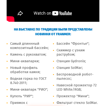
НА ВЫСТАВКЕ ПО ТРАДИЦИИ БЫЛИ ПРЕДСТАВЛЕНЫ
НОВИНКИ ОТ FRANMER:
Самый длиннный
Бассейн "Фронтье";
композитный бассейн;
Скиммер с узким
Камень с рукохватом;
раструбом;
Мини-аквапарки;
Станция Gydronix;
Новый профиль
Станция SolMar;
обработки камня;
Беспроводной робот-
Водная горка по ГОСТ
пылесос;
8.740-2011;
Навесной прожектор 72
Мини-аквапарк "РИО";
LED White/RGB;
Купель "РИР";
Прожектор "Мини";
Приямок с
Фильтрат стекло SolMar.