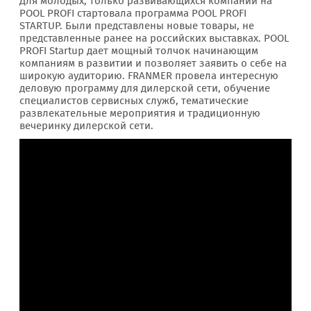
Для молодых, только развивающихся компаний на
POOL PROFI стартовала программа POOL PROFI
STARTUP. Были представлены новые товары, не
представленные ранее на российских выставках. POOL
PROFI Startup дает мощный толчок начинающим
компаниям в развитии и позволяет заявить о себе на
широкую аудиторию. FRANMER провела интересную
деловую программу для дилерской сети, обучение
специалистов сервисных служб, тематические
развлекательные мероприятия и традиционную
вечеринку дилерской сети.