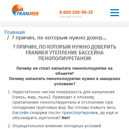
8 800 200-50-35
горячая линия
Главная
7 причин, по которым нужно доверить FRANMER утепление бассейна пенополиуретаном
7 ПРИЧИН, ПО КОТОРЫМ НУЖНО ДОВЕРИТЬ
FRANMER УТЕПЛЕНИЕ БАССЕЙНА
ПЕНОПОЛИУРЕТАНОМ
Почему не стоит напылять пенополиуретан на
объекте?
Почему напылять пенополиуретан нужно в заводских
условиях?
Недостаточно чистая поверхность для напыления
(грязь, жир, пыль). Приводит к плохому
прилипанию пенополиуретана и отслоению при
попадании грунтовых вод. Вы готовы помыть весь
бассейн
снаружи после
транспортировки
, да ещё и
обезжирить ацетоном?
Нет!
Отрицательное влияние погодных условий