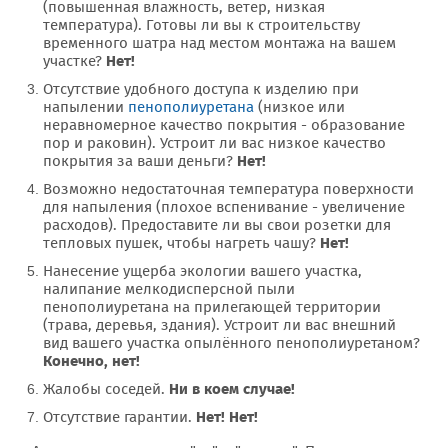
(повышенная влажность, ветер, низкая
температура). Готовы ли вы к строительству
временного шатра над местом монтажа на вашем
участке?
Нет!
Отсутствие удобного доступа к изделию при
напылении
пенополиуретана
(низкое или
неравномерное качество покрытия - образование
пор и раковин). Устроит ли вас низкое качество
покрытия за ваши деньги?
Нет!
Возможно недостаточная температура поверхности
для напыления (плохое вспенивание - увеличение
расходов). Предоставите ли вы свои розетки для
тепловых пушек, чтобы нагреть чашу?
Нет!
Нанесение ущерба экологии вашего участка,
налипание мелкодисперсной пыли
пенополиуретана на прилегающей территории
(трава, деревья, здания). Устроит ли вас внешний
вид вашего участка опылённого пенополиуретаном?
Конечно, нет!
Жалобы соседей.
Ни в коем случае!
Отсутствие гарантии.
Нет! Нет!