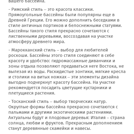
вашего бассейна.
- Римский стиль – это красота классики.
Прямоугольные бассейны были популярны еще в
Древней Греции. Его можно дополнить беседками в
стиле античных портиков и белоснежными статуями.
Бассейны такого стиля прекрасно сочетаются с
лиственными деревьями, воссоздавая на участке
атмосферу древнего мира.
- Марокканский стиль – выбор для любителей
роскоши. Бассейны этого стиля соединяют в себе
красоту и удобство: гидромассажные диванчики и
зоны отдыха позволяют предаваться неге Востока, не
вылезая из воды. Раскидистые зонтики, мягкие кресла
и столики на витых ножках – эти элементы дизайна
выгодно подчеркнут красоту бассейна. На участке
рекомендуется посадить цветущие кустарники и
плетущиеся растения.
- Тосканский стиль – выбор творческих натур.
Округлые формы бассейна прекрасно сочетаются с
пальмами и другими экзотическими растениями.
Актуальны будут и плодовые деревья: Италия – страна
солнца, любви и фруктов. Прекрасным дополнением
станут деревянные скамейки и навесы.