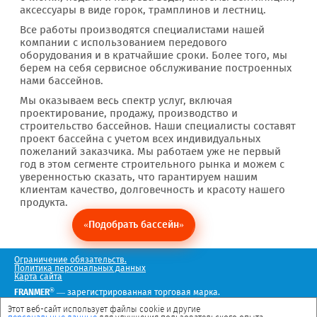
аксессуары в виде горок, трамплинов и лестниц.
Все работы производятся специалистами нашей
компании с использованием передового
оборудования и в кратчайшие сроки. Более того, мы
берем на себя сервисное обслуживание построенных
нами бассейнов.
Мы оказываем весь спектр услуг, включая
проектирование, продажу, производство и
строительство бассейнов. Наши специалисты составят
проект бассейна с учетом всех индивидуальных
пожеланий заказчика. Мы работаем уже не первый
год в этом сегменте строительного рынка и можем с
уверенностью сказать, что гарантируем нашим
клиентам качество, долговечность и красоту нашего
продукта.
«Подобрать бассейн»
Ограничение обязательств.
Политика персональных данных
Карта сайта
®
FRANMER
— зарегистрированная торговая марка.
Мы в социальных сетях
Этот веб-сайт использует файлы cookie и другие