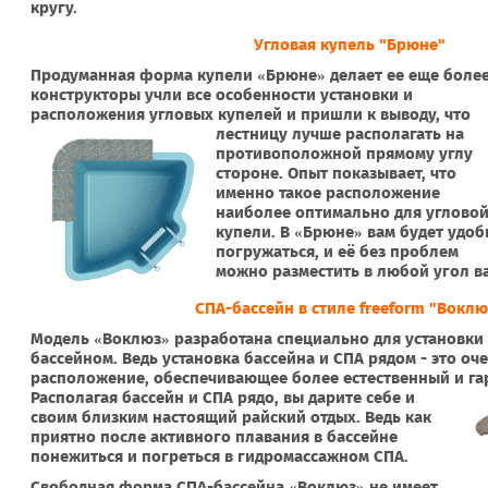
кругу.
Угловая купель "Брюне"
Продуманная форма купели «Брюне» делает ее еще более
конструкторы учли все особенности установки и
расположения угловых купелей и пришли к выводу, что
лестницу лучше располагать
на
противоположной прямому углу
стороне. Опыт показывает, что
именно такое расположение
наиболее оптимально для углово
купели. В «Брюне» вам будет удоб
погружаться, и её без проблем
можно разместить в любой угол в
СПА-бассейн в стиле freeform "Воклю
Модель «Воклюз» разработана специально для установки
бассейном. Ведь установка бассейна и СПА рядом - это о
расположение, обеспечивающее более естественный и га
Располагая бассейн и СПА рядо, вы дарите себе и
своим близким настоящий райский отдых. Ведь как
приятно после активного плавания в бассейне
понежиться и погреться в гидромассажном СПА.
Свободная форма СПА-бассейна «Воклюз» не имеет