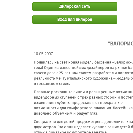
Дилерская сеть
Вход для дилеров
"ВАЛОРИС
10.05.2007
Появилась на свет новая модель бассейна «Валорис»,
года! Один из известнейших дизайнеров на рынке ба
своего дела с 25-летним стажем
разработал и воплоти
реальность мечту итальянского художника – модель 
в тосканском стиле.
Плавные роскошные линии и расширенные возможно
виде удобных ступеней с трех разных сторон и пост
изменения глубины предоставляют прекрасные
возможности для комфортного плавания. Бассейн ка
довольно объемным и радует глаз.
Специально для детей предусмотрена дополнительна
двух метров. Эта опция сделает купание ваших детей
отдых в приятное комфортное занятие.