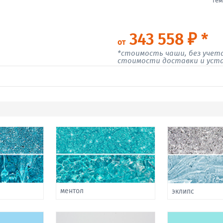
тем
343 558 ₽ *
от
*стоимость чаши, без учет
стоимости доставки и уст
ментол
эклипс