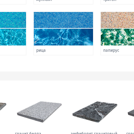
рица
папирус
гранит табак
гранит павлин
грани