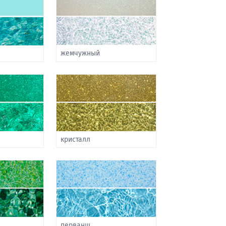
жемчужный
кристалл
перванш