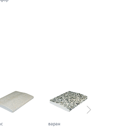
Следующий
ь
сизаль
атлас