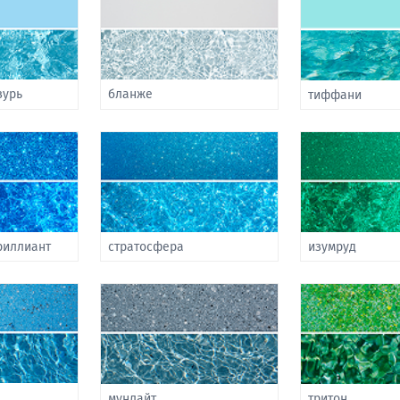
зурь
бланже
тиффани
риллиант
стратосфера
изумруд
мунлайт
тритон