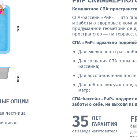
РИР СКИММЕРНОГ
Компактное СПА-пространств
СПА-бассейн «РиР» — это га
и заботы о здоровье в комп
продуманной геометрии он и
пространство — на террасе, в
СПА «РиР» идеально подойдё
Для ежедневного расслабл
Для создания СПА-зоны на 
бассейна;
Для восстановления после 
Для небольших участков, 
метр;
СПА-бассейн «РиР» подарит 
НЫЕ ОПЦИИ
заботы о себе, не выходя из 
ая лестница
35
F
ЛЕТ
й диван
ГАРАНТИЯ
бас
от завода изготовителя
для