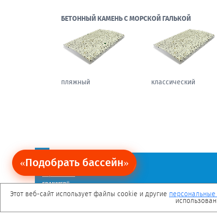
БЕТОННЫЙ КАМЕНЬ С МОРСКОЙ ГАЛЬКОЙ
пляжный
классический
«Подобрать бассейн»
Ограничение обязательств.
Политика персональных данных
Карта сайта
®
FRANMER
— зарегистрированная торговая марка.
Мы в социальных сетях
Этот веб-сайт использует файлы cookie и другие
персональные
использован