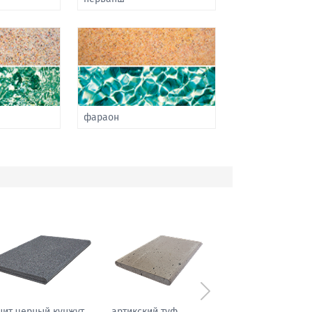
фараон
Следующий
т белла
амфиболит гранитовый
гранит черный к