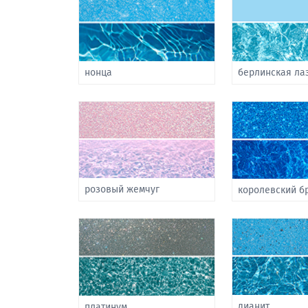
нонца
берлинская ла
розовый жемчуг
королевский б
дианит
платинум