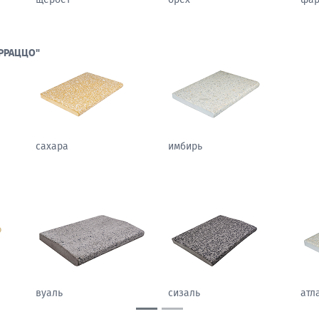
РРАЦЦО"
сахара
имбирь
жаккард
гобелен
вуал