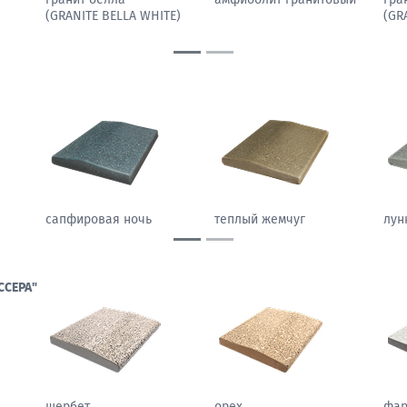
(GRANITE TAN BROWN)
(GRANITE PEACOCK
(GRAN
LIGHT)
каменный цветок
песчаный камень
моро
ССЕРА"
щербет
орех
фа