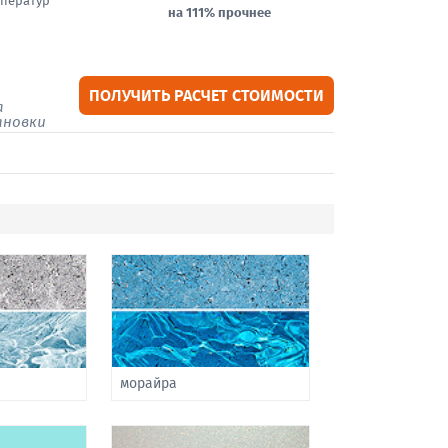
ператур
на 111% прочнее
ПОЛУЧИТЬ РАСЧЕТ СТОИМОСТИ
а
ановки
морайра