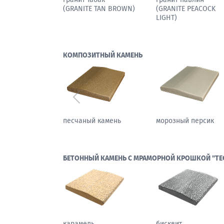
TE SESAME BLACK)
(TUFF ARTIK)
КОМПОЗИТНЫЙ КАМЕНЬ
Предыдущий
 камень
нежная роза
осенний бостон
БЕТОННЫЙ КАМЕНЬ С МРАМОРНОЙ КРОШКОЙ "ТЕ
карамель
бисквит