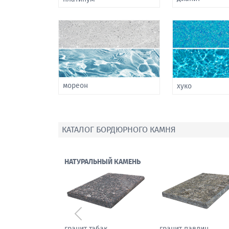
мореон
хуко
КАТАЛОГ БОРДЮРНОГО КАМНЯ
НАТУРАЛЬНЫЙ КАМЕНЬ
Предыдущий
 черный кунжут
артикский туф
мрамор паллодио