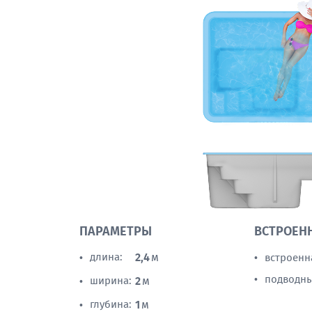
ПАРАМЕТРЫ
ВСТРОЕН
длина:
2,4
м
встроенн
•
•
подводны
•
ширина:
2
м
•
глубина:
1
м
•