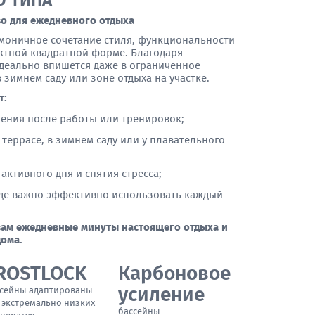
О ТИПА
о для ежедневного отдыха
рмоничное сочетание стиля, функциональности
актной квадратной форме. Благодаря
деально впишется даже в ограниченное
 зимнем саду или зоне отдыха на участке.
т:
ения после работы или тренировок;
террасе, в зимнем саду или у плавательного
активного дня и снятия стресса;
где важно эффективно использовать каждый
вам ежедневные минуты настоящего отдыха и
дома.
ROSTLOCK
Карбоновое
усиление
сейны адаптированы
 экстремально низких
бассейны