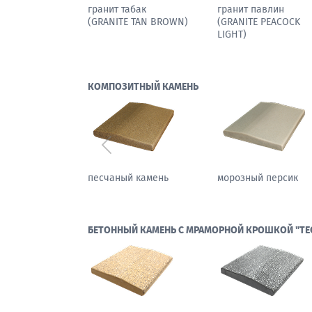
мрамор паллодио
гранит табак
(GRANITE TAN BROW
КОМПОЗИТНЫЙ КАМЕНЬ
Предыдущий
осенний бостон
каменный цветок
БЕТОННЫЙ КАМЕНЬ С МРАМОРНОЙ КРОШКОЙ "ТЕ