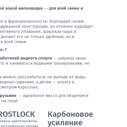
ой зоной мелководья — для всей семьи и
та и функциональности. Благодаря своим
одуманной конструкции, он отлично подойдёт
 активного плавания. Широкая чаша и
делают его не только удобным, но и
я всей семьи.
лл»?
юбителей водного спорта
— ширина чаши
ть и заниматься водными тренировками, не
 можно расслабиться, не выходя из воды,
водных сидениях, а детям — играть в
смотром взрослых;
друзьями
— идеальное место для общения и
 на сушу!
ROSTLOCK
Карбоновое
усиление
сейны адаптированы
 экстремально низких