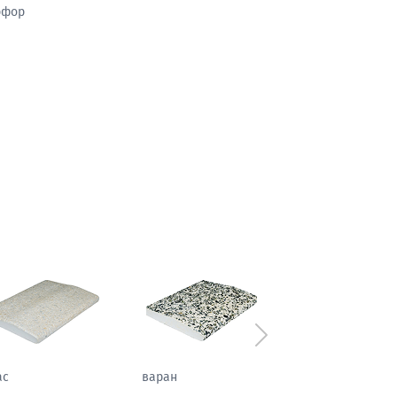
рфор
Следующий
аль
атлас