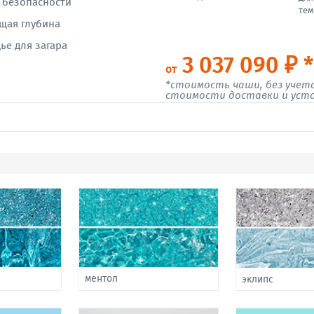
 безопасности
тем
щая глубина
ье для загара
3 037 090 ₽ *
от
*стоимость чаши, без учет
стоимости доставки и уст
ментол
эклипс