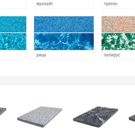
мунлайт
тритон
рица
папирус