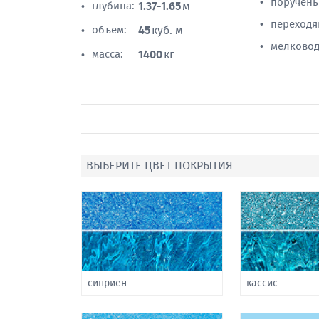
поручень
•
глубина:
1.37-1.65
м
•
переходя
•
объем:
45
куб. м
•
мелковод
•
масса:
1400
кг
•
ВЫБЕРИТЕ ЦВЕТ ПОКРЫТИЯ
сиприен
кассис