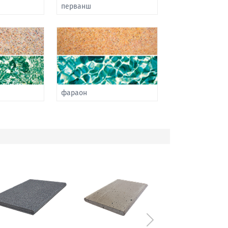
перванш
фараон
Следующий