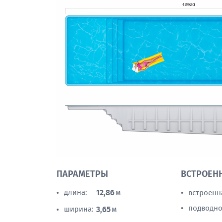
ПАРАМЕТРЫ
ВСТРОЕН
длина:
12,86
м
встроенн
•
•
подводно
•
ширина:
3,65
м
•