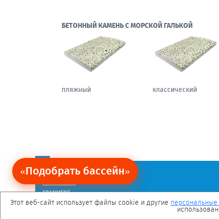
БЕТОННЫЙ КАМЕНЬ С МОРСКОЙ ГАЛЬКОЙ
пляжный
классический
«Подобрать бассейн»
Ограничение обязательств.
Политика персональных данных
Карта сайта
®
FRANMER
— зарегистрированная торговая марка.
Мы в социальных сетях
Этот веб-сайт использует файлы cookie и другие
персональные
использован