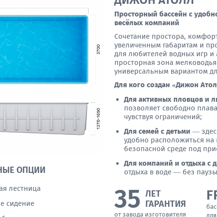
ДИЖОН АТОЛЛ
Просторный бассейн с удобн
весёлых компаний
Сочетание простора, комфор
увеличенным габаритам и пр
для любителей водных игр и
просторная зона мелководья 
универсальным вариантом дл
Для кого создан «Дижон Ато
Для активных пловцов и л
позволяет свободно плава
чувствуя ограничений;
Для семей с детьми
— здесь
удобно расположиться на 
безопасной среде под при
Для компаний и отдыха с 
НЫЕ ОПЦИИ
отдыха в воде — без паузы
35
ая лестница
F
ЛЕТ
ГАРАНТИЯ
е сидение
бас
от завода изготовителя
для