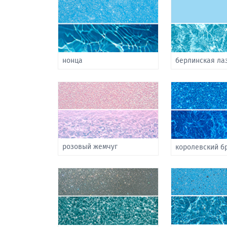
нонца
берлинская ла
розовый жемчуг
королевский б