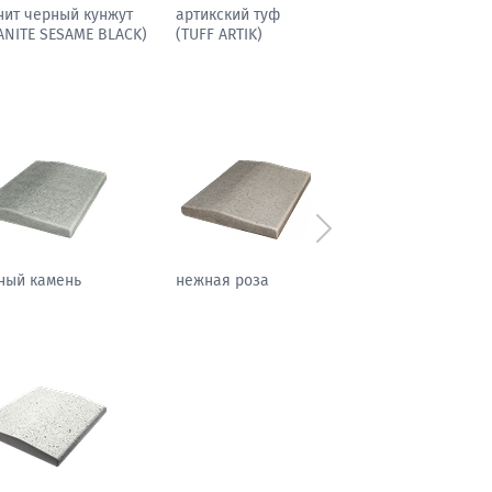
иболит гранитовый
гранит черный кунжут
(GRANITE SESAME BLACK)
Следующий
фировая ночь
теплый жемчуг