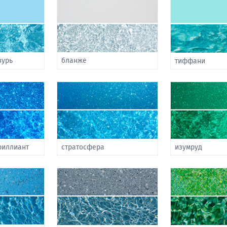
зурь
бланже
тиффани
риллиант
стратосфера
изумруд