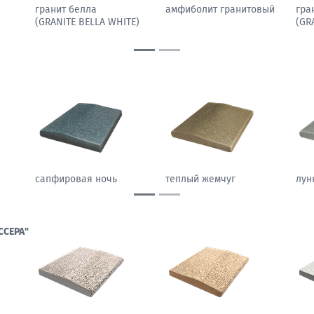
гранит павлин
гранит белла
амф
N)
(GRANITE PEACOCK
(GRANITE BELLA WHITE)
LIGHT)
песчаный камень
морозный персик
сап
ССЕРА"