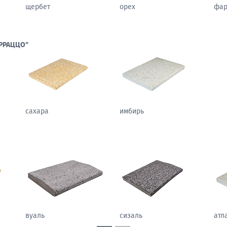
щербет
орех
фа
РРАЦЦО"
сахара
имбирь
гобелен
вуаль
сиз