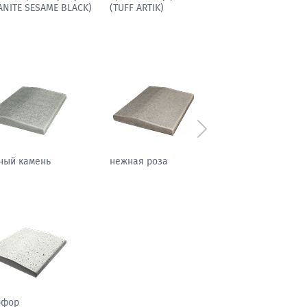
ANITE SESAME BLACK)
(TUFF ARTIK)
Следующий
ный камень
нежная роза
осенний бостон
рфор