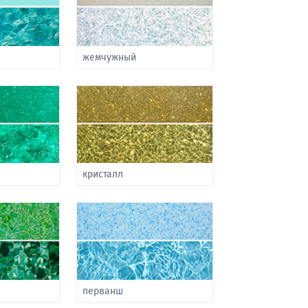
жемчужный
кристалл
перванш