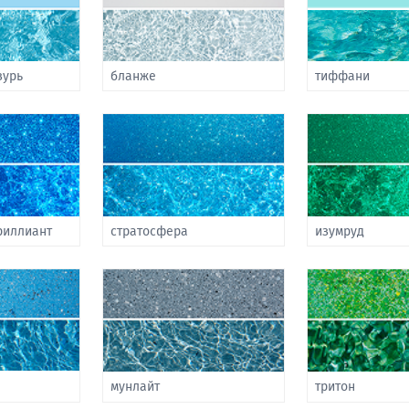
зурь
бланже
тиффани
риллиант
стратосфера
изумруд
мунлайт
тритон