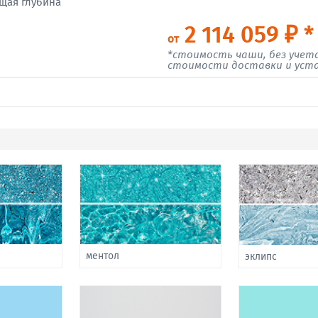
щая глубина
2 114 059 ₽ *
от
*стоимость чаши, без учет
стоимости доставки и уст
ментол
эклипс