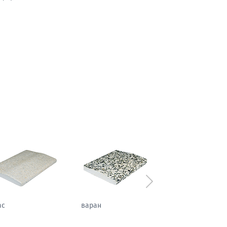
Следующий
ас
варан
каштан