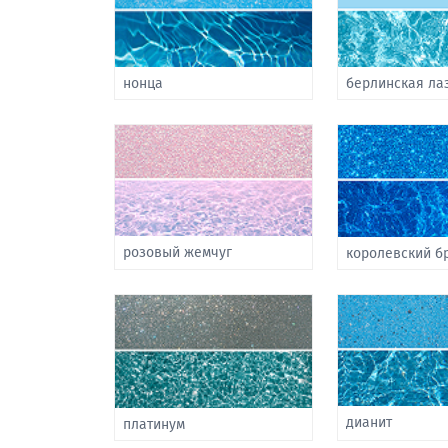
нонца
берлинская ла
розовый жемчуг
королевский б
дианит
платинум