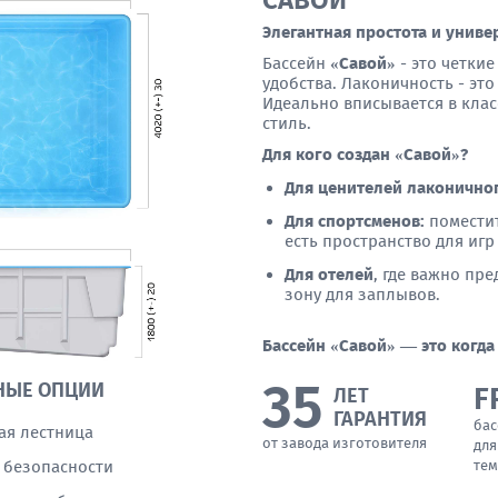
САВОЙ
Элегантная простота и униве
Бассейн
«Савой»
- это четки
удобства. Лаконичность - это
Идеально вписывается в кла
стиль.
Для кого создан «Савой»?
Для ценителей лаконично
Для спортсменов:
поместит
есть пространство для игр
Для отелей
, где важно пр
зону для заплывов.
Бассейн «Савой» — это когда
35
НЫЕ ОПЦИИ
F
ЛЕТ
ГАРАНТИЯ
бас
ая лестница
от завода изготовителя
для
 безопасности
тем