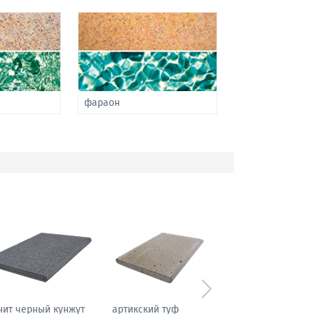
фараон
Следующий
нит черный кунжут
артикский туф
мрамор паллодио