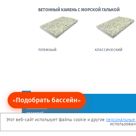
БЕТОННЫЙ КАМЕНЬ С МОРСКОЙ ГАЛЬКОЙ
пляжный
классический
«Подобрать бассейн»
Ограничение обязательств.
Политика персональных данных
Карта сайта
®
FRANMER
— зарегистрированная торговая марка.
Мы в социальных сетях
Этот веб-сайт использует файлы cookie и другие
персональные
использован