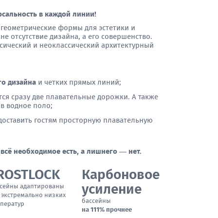
рсальность в каждой линии!
е геометрические формы для эстетики и
 не отсутствие дизайна, а его совершенство.
ссический и неоклассический архитектурный
го дизайна
и четких прямых линий;
ся сразу две плавательные дорожки. А также
 в водное поло;
едоставить гостям просторную плавательную
 всё необходимое есть, а лишнего — нет.
ROSTLOCK
Карбоновое
усиление
сейны адаптированы
 экстремально низких
бассейны
ператур
на 111% прочнее