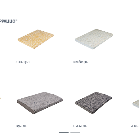
РРАЦЦО"
сахара
имбирь
вуаль
сизаль
атл