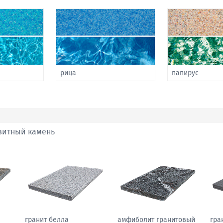
рица
папирус
зитный камень
гранит белла
амфиболит гранитовый
гра