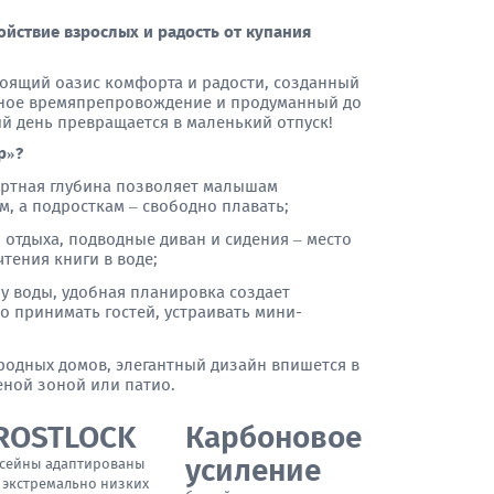
койствие взрослых и радость от купания
стоящий оазис комфорта и радости, созданный
ейное времяпрепровождение и продуманный до
й день превращается в маленький отпуск!
р»?
ортная глубина позволяет малышам
м, а подросткам – свободно плавать;
 отдыха, подводные диван и сидения – место
тения книги в воде;
у воды, удобная планировка создает
о принимать гостей, устраивать мини-
ородных домов, элегантный дизайн впишется в
еной зоной или патио.
ROSTLOCK
Карбоновое
усиление
сейны адаптированы
 экстремально низких