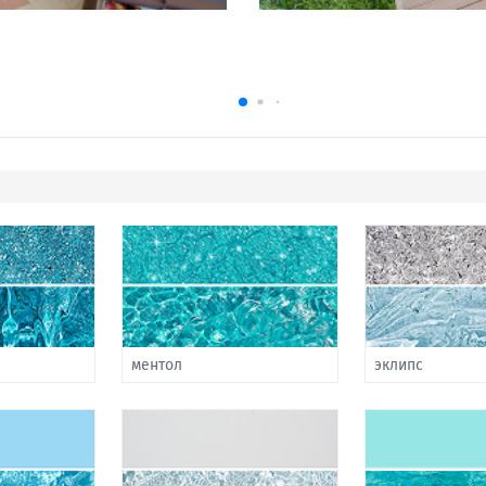
ментол
эклипс