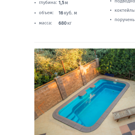
подводно
•
глубина:
1,5
м
•
коктейль
•
объем:
16
куб. м
•
поручень
•
масса:
680
кг
•