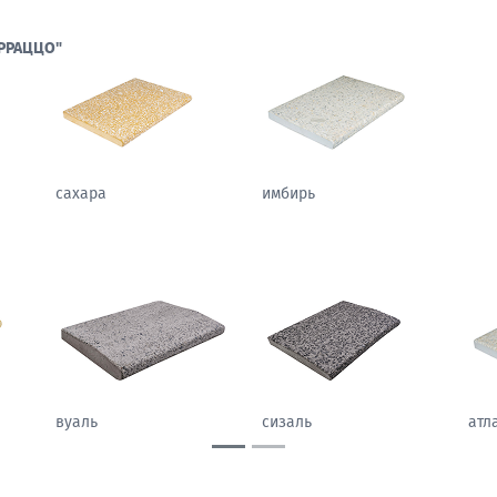
РРАЦЦО"
сахара
имбирь
гобелен
вуаль
сиз