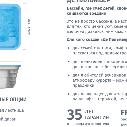
ДЕ ПАЛЬМЬЕР
Бассейн, где смех детей, спо
сливаются воедино
Это не просто бассейн, а на
для тех, кто ценит уют, сем
мелочей дизайн. С ним кажды
Для кого создан «Де Пальмье
для семей с детьми, комф
плескаться под присмотро
для ценителей спокойного
для неспешных бесед или ч
для любителей вечеринок 
атмосферу курорта – можн
праздники;
для владельцев дач и заг
ландшафт с террасой, зел
НЫЕ ОПЦИИ
35
ая лестница
F
ЛЕТ
ГАРАНТИЯ
й диван
бас
от завода изготовителя
для