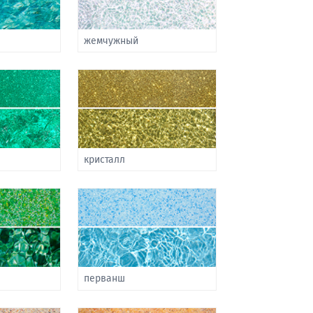
жемчужный
кристалл
перванш