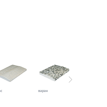
Следующий
аль
атлас