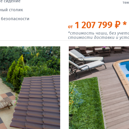
е сидение
тем
ный столик
 безопасности
1 207 799 ₽ *
от
*стоимость чаши, без учет
стоимости доставки и уст