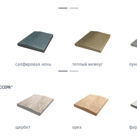
LIGHT)
песчаный камень
морозный персик
сап
ССЕРА"
щербет
орех
фа