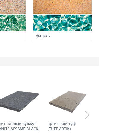
фараон
Следующий
иболит гранитовый
гранит черный кунжут
(GRANITE SESAME BLACK)