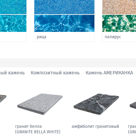
рица
папирус
ный камень
Композитный камень
Камень АМЕРИКАНКА
гранит павлин
гранит белла
амф
N)
(GRANITE PEACOCK
(GRANITE BELLA WHITE)