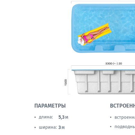
ПАРАМЕТРЫ
ВСТРОЕН
длина:
5,3
м
встроенн
•
•
подводны
•
ширина:
3
м
•