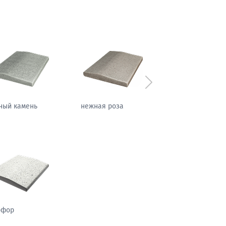
Следующий
фировая ночь
теплый жемчуг
рфор