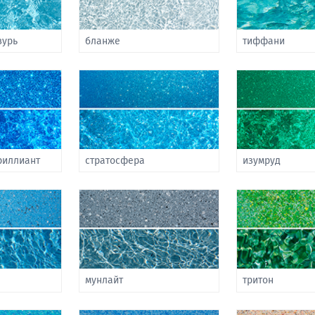
зурь
бланже
тиффани
риллиант
стратосфера
изумруд
мунлайт
тритон