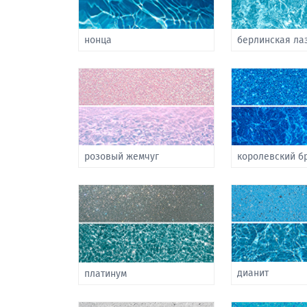
нонца
берлинская ла
розовый жемчуг
королевский б
дианит
платинум