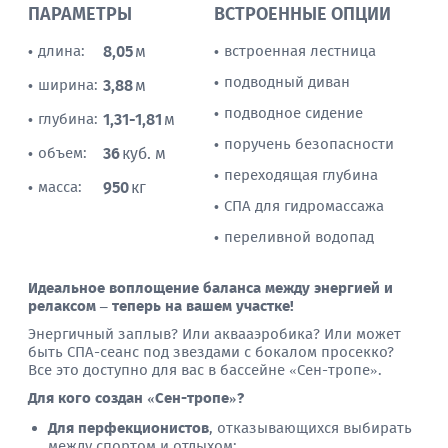
ПАРАМЕТРЫ
ВСТРОЕННЫЕ ОПЦИИ
длина:
8,05
м
встроенная лестница
•
•
подводный диван
•
ширина:
3,88
м
•
подводное сидение
•
глубина:
1,31-1,81
м
•
поручень безопасности
•
объем:
36
куб. м
•
переходящая глубина
•
масса:
950
кг
•
СПА для гидромассажа
•
переливной водопад
•
Идеальное воплощение баланса между энергией и
релаксом – теперь на вашем участке!
Энергичный заплыв? Или аквааэробика? Или может
быть СПА-сеанс под звездами с бокалом просекко?
Все это доступно для вас в бассейне «Сен-тропе».
Для кого создан «Сен-тропе»?
Для перфекционистов
, отказывающихся выбирать
между спортом и отдыхом;