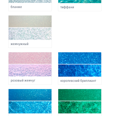
бланже
тиффани
жемчужный
розовый жемчуг
королевский бриллиант