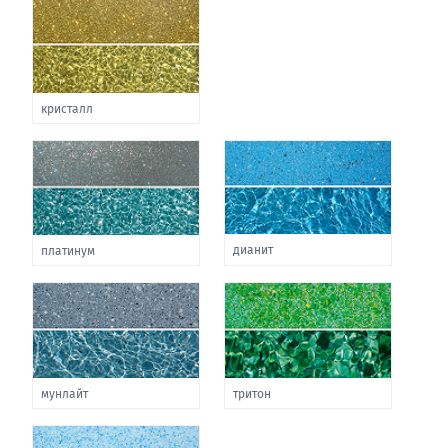
кристалл
дианит
платинум
мунлайт
тритон