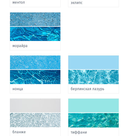
ментол
эклипс
морайра
нонца
берлинская лазурь
бланже
тиффани