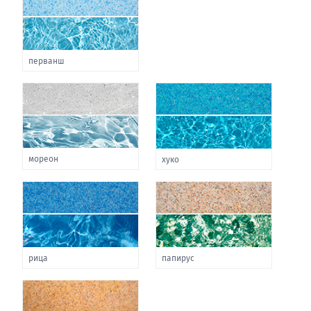
перванш
мореон
хуко
рица
папирус