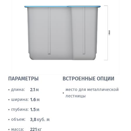
ПАРАМЕТРЫ
ВСТРОЕННЫЕ ОПЦИИ
длина:
2.1
м
место для металлической
•
•
лестницы
ширина:
1.6
м
•
глубина:
1.5
м
•
объем:
3,8
куб. м
•
масса:
221
кг
•