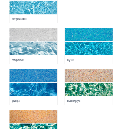
перванш
мореон
хуко
рица
папирус