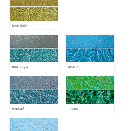
кристалл
дианит
платинум
мунлайт
тритон