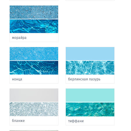
морайра
нонца
берлинская лазурь
бланже
тиффани